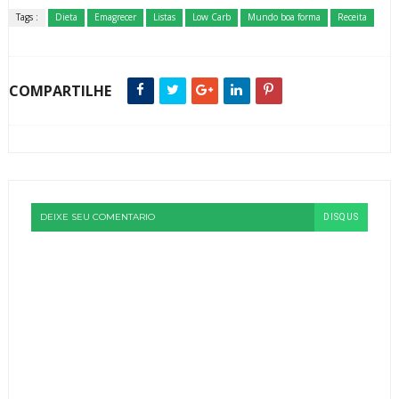
Tags :
Dieta
Emagrecer
Listas
Low Carb
Mundo boa forma
Receita
COMPARTILHE
DEIXE SEU COMENTARIO
DISQUS