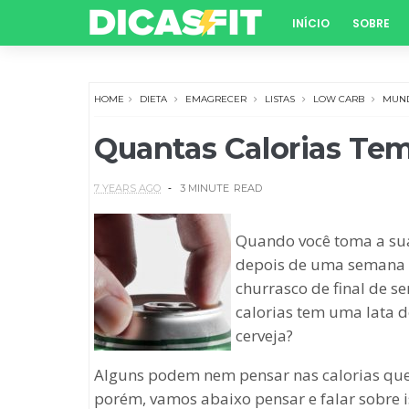
INÍCIO
SOBRE
HOME
DIETA
EMAGRECER
LISTAS
LOW CARB
MUND
Quantas Calorias Tem
7 YEARS AGO
3 MINUTE
READ
Quando você toma a sua
depois de uma semana c
churrasco de final de 
calorias tem uma lata 
cerveja?
Alguns podem nem pensar nas calorias que
porém, vamos abaixo pensar e falar sobre i