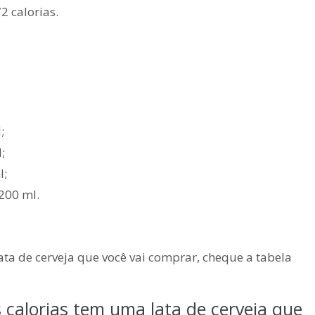
2 calorias.
;
;
l;
200 ml.
ta de cerveja que você vai comprar, cheque a tabela
 calorias tem uma lata de cerveja que