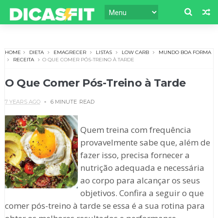
HOME
DIETA
EMAGRECER
LISTAS
LOW CARB
MUNDO BOA FORMA
RECEITA
O QUE COMER PÓS-TREINO À TARDE
O Que Comer Pós-Treino à Tarde
7 YEARS AGO
6 MINUTE
READ
Quem treina com frequência
provavelmente sabe que, além de
fazer isso, precisa fornecer a
nutrição adequada e necessária
ao corpo para alcançar os seus
objetivos. Confira a seguir o que
comer pós-treino à tarde se essa é a sua rotina para