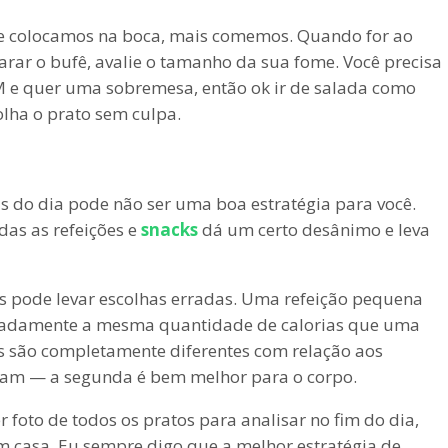
ue colocamos na boca, mais comemos. Quando for ao
carar o bufê, avalie o tamanho da sua fome. Você precisa
M e quer uma sobremesa, então ok ir de salada como
colha o prato sem culpa.
as do dia pode não ser uma boa estratégia para você.
das as refeições e
snacks
dá um certo desânimo e leva
s pode levar escolhas erradas. Uma refeição pequena
madamente a mesma quantidade de calorias que uma
s são completamente diferentes com relação aos
egam — a segunda é bem melhor para o corpo.
 foto de todos os pratos para analisar no fim do dia,
m casa. Eu sempre digo que a melhor estratégia de