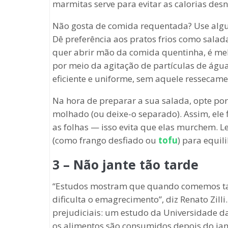
marmitas serve para evitar as calorias desn
Não gosta de comida requentada? Use algu
Dê preferência aos pratos frios como salad
quer abrir mão da comida quentinha, é me
por meio da agitação de partículas de águ
eficiente e uniforme, sem aquele ressecam
Na hora de preparar a sua salada, opte po
molhado (ou deixe-o separado). Assim, ele 
as folhas — isso evita que elas murchem. 
(como frango desfiado ou
tofu
) para equil
3 – Não jante tão tarde
“Estudos mostram que quando comemos tar
dificulta o emagrecimento”, diz Renato Zil
prejudiciais: um estudo da Universidade d
os alimentos são consumidos depois do jant