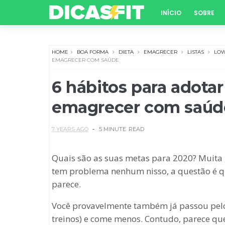
INÍCIO
SOBRE
HOME
BOA FORMA
DIETA
EMAGRECER
LISTAS
LOW
EMAGRECER COM SAÚDE
6 hábitos para adota
emagrecer com saúd
7 YEARS AGO
5 MINUTE
READ
Quais são as suas metas para 2020? Muita 
tem problema nenhum nisso, a questão é qu
parece.
Você provavelmente também já passou pel
treinos) e come menos. Contudo, parece que 