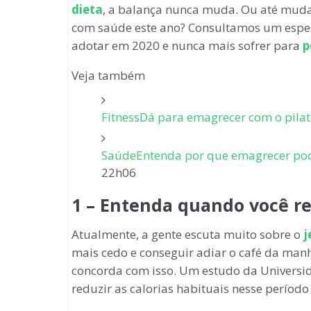
dieta
, a balança nunca muda. Ou até muda,
com saúde este ano? Consultamos um especi
adotar em 2020 e nunca mais sofrer para
p
Veja também
Fitness
Dá para emagrecer com o pilat
Saúde
Entenda por que emagrecer pode
22h06
1 – Entenda quando você r
Atualmente, a gente escuta muito sobre o
j
mais cedo e conseguir adiar o café da man
concorda com isso. Um estudo da Universi
reduzir as calorias habituais nesse períod