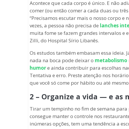
Acontece que cada corpo é único. E não ad
comer (ou então comer a cada duas ou três 
“Precisamos escutar mais o nosso corpo e n
vezes, a pessoa não precisa de
lanches int
muita fome se fazem grandes intervalos e e
Zilli, do Hospital Sírio Libanês.
Os estudos também embasam essa ideia. Já
nada na boca pode deixar o
metabolismo
humor
e ainda contribuir para escolhas na
Tentativa e erro. Preste atenção nos horár
que você só come por hábito ou até mesmo 
2 – Organize a vida — e as
Tirar um tempinho no fim de semana para
consegue manter o controle nos restaurante
inúmeras opções, tem uma tendência a esco