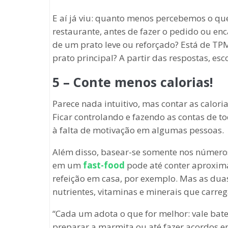
E aí já viu: quanto menos percebemos o q
restaurante, antes de fazer o pedido ou en
de um prato leve ou reforçado? Está de TP
prato principal? A partir das respostas, es
5 – Conte menos calorias!
Parece nada intuitivo, mas contar as calori
Ficar controlando e fazendo as contas de to
à falta de motivação em algumas pessoas.
Além disso, basear-se somente nos número
em um
fast-food
pode até conter aproxi
refeição em casa, por exemplo. Mas as dua
nutrientes, vitaminas e minerais que carr
“Cada um adota o que for melhor: vale bater
preparar a marmita ou até fazer acordos e