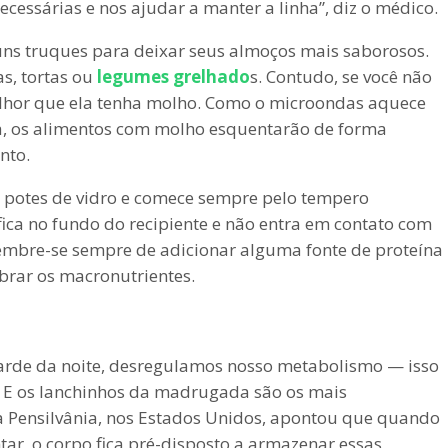
ecessárias e nos ajudar a manter a linha”, diz o médico.
ns truques para deixar seus almoços mais saborosos.
as, tortas ou
legumes grelhado
s. Contudo, se você não
lhor que ela tenha molho. Como o microondas aquece
a, os alimentos com molho esquentarão de forma
ento.
r potes de vidro e comece sempre pelo tempero
fica no fundo do recipiente e não entra em contato com
Lembre-se sempre de adicionar alguma fonte de proteína
ibrar os macronutrientes.
de da noite, desregulamos nosso metabolismo — isso
li. E os lanchinhos da madrugada são os mais
a Pensilvânia, nos Estados Unidos, apontou que quando
ar, o corpo fica pré-disposto a armazenar essas