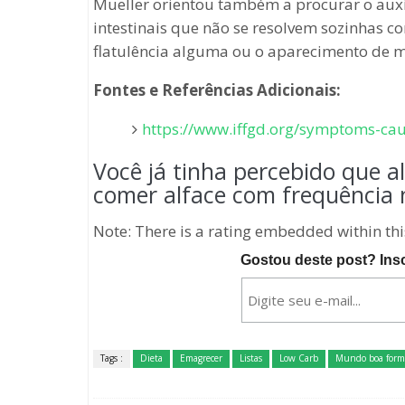
Mueller orientou também a procurar o au
intestinais que não se resolvem sozinhas com
flatulência alguma ou o aparecimento de m
Fontes e Referências Adicionais:
https://www.iffgd.org/symptoms-caus
Você já tinha percebido que 
comer alface com frequência 
Note: There is a rating embedded within this p
Gostou deste post? Ins
Tags :
Dieta
Emagrecer
Listas
Low Carb
Mundo boa form