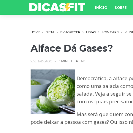
INÍCIO
SOBRE
HOME
DIETA
EMAGRECER
LISTAS
LOW CARB
MUND
Alface Dá Gases?
7 YEARS AGO
3 MINUTE
READ
Democrática, a alface p
como uma salada como 
salada. Veja a seguir se
com os quais precisamo
Mas será que quem cons
pode deixar a pessoa com gases? Ou isso 