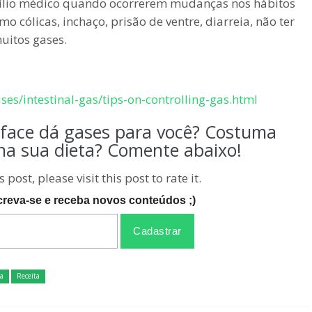
xílio médico quando ocorrerem mudanças nos hábitos
o cólicas, inchaço, prisão de ventre, diarreia, não ter
uitos gases.
es/intestinal-gas/tips-on-controlling-gas.html
alface dá gases para você? Costuma
na sua dieta? Comente abaixo!
ost, please visit this post to rate it.
creva-se e receba novos conteúdos ;)
a
Receita