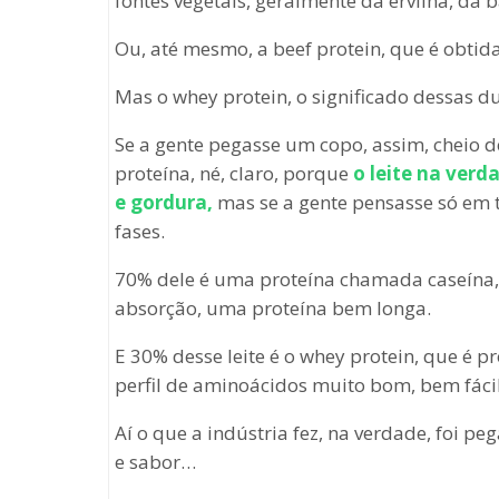
fontes vegetais, geralmente da ervilha, da 
Ou, até mesmo, a beef protein, que é obtid
Mas o whey protein, o significado dessas du
Se a gente pegasse um copo, assim, cheio d
proteína, né, claro, porque
o leite na verd
e gordura,
mas se a gente pensasse só em t
fases.
70% dele é uma proteína chamada caseína,
absorção, uma proteína bem longa.
E 30% desse leite é o whey protein, que é p
perfil de aminoácidos muito bom, bem fácil
Aí o que a indústria fez, na verdade, foi p
e sabor…