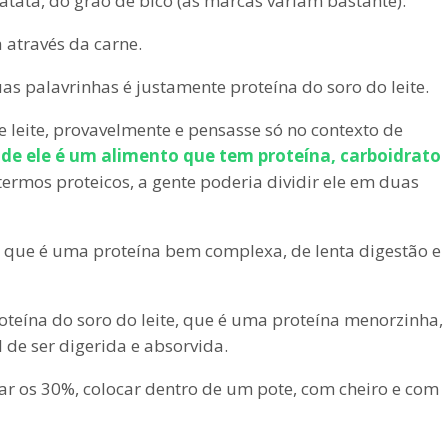
batata, do grão de bico (as marcas variam bastante).
a através da carne.
as palavrinhas é justamente proteína do soro do leite.
e leite, provavelmente e pensasse só no contexto de
ade ele é um alimento que tem proteína, carboidrato
ermos proteicos, a gente poderia dividir ele em duas
 que é uma proteína bem complexa, de lenta digestão e
roteína do soro do leite, que é uma proteína menorzinha,
 de ser digerida e absorvida.
egar os 30%, colocar dentro de um pote, com cheiro e com