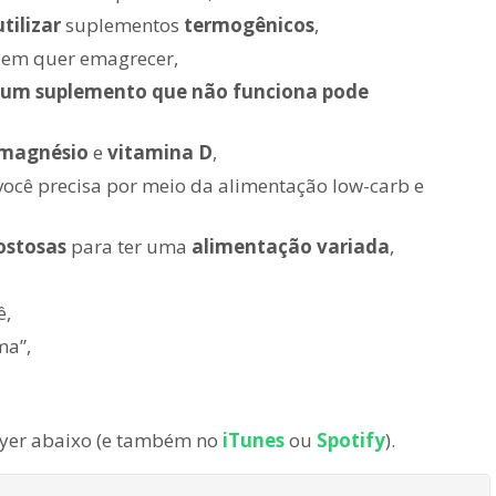
tilizar
suplementos
termogênicos
,
uem quer emagrecer,
 um suplemento que não funciona pode
magnésio
e
vitamina D
,
você precisa por meio da alimentação low-carb e
ostosas
para ter uma
alimentação variada
,
ê,
ma”,
layer abaixo (e também no
iTunes
ou
Spotify
).