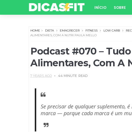
INÍCIO
SOBRE
HOME
DIETA
EMAGRECER
FITNESS
LOW CARB
REC
ALIMENTARES, COM A NUTRI PAULA MELLO
Podcast #070 – Tudo
Alimentares, Com A N
7 YEARS AGO
44 MINUTE
READ
Se precisar de qualquer suplemento, é
marca — porque cada marca é um mu