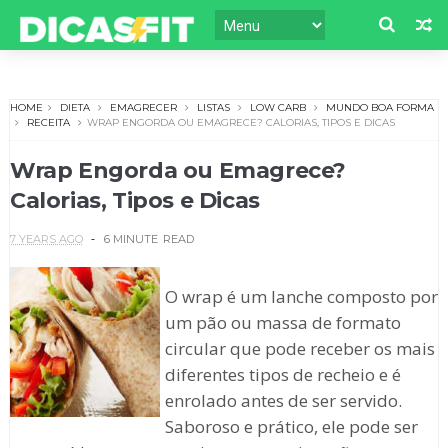
HOME
DIETA
EMAGRECER
LISTAS
LOW CARB
MUNDO BOA FORMA
RECEITA
WRAP ENGORDA OU EMAGRECE? CALORIAS, TIPOS E DICAS
Wrap Engorda ou Emagrece?
Calorias, Tipos e Dicas
7 YEARS AGO
6 MINUTE
READ
O wrap é um lanche composto por
um pão ou massa de formato
circular que pode receber os mais
diferentes tipos de recheio e é
enrolado antes de ser servido.
Saboroso e prático, ele pode ser