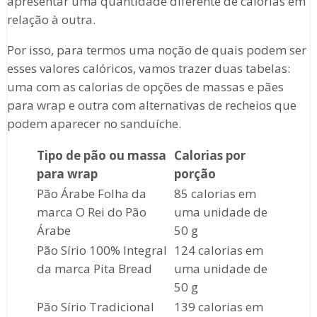
apresentar uma quantidade diferente de calorias em
relação à outra.
Por isso, para termos uma noção de quais podem ser
esses valores calóricos, vamos trazer duas tabelas:
uma com as calorias de opções de massas e pães
para wrap e outra com alternativas de recheios que
podem aparecer no sanduíche.
Tipo de pão ou massa
Calorias por
para wrap
porção
Pão Árabe Folha da
85 calorias em
marca O Rei do Pão
uma unidade de
Árabe
50 g
Pão Sírio 100% Integral
124 calorias em
da marca Pita Bread
uma unidade de
50 g
Pão Sírio Tradicional
139 calorias em