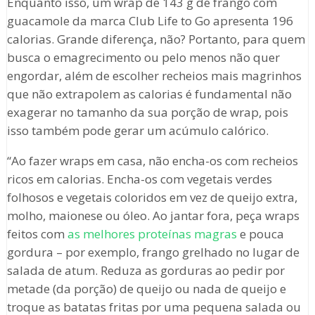
Enquanto isso, um wrap de 143 g de frango com
guacamole da marca Club Life to Go apresenta 196
calorias. Grande diferença, não? Portanto, para quem
busca o emagrecimento ou pelo menos não quer
engordar, além de escolher recheios mais magrinhos
que não extrapolem as calorias é fundamental não
exagerar no tamanho da sua porção de wrap, pois
isso também pode gerar um acúmulo calórico.
“Ao fazer wraps em casa, não encha-os com recheios
ricos em calorias. Encha-os com vegetais verdes
folhosos e vegetais coloridos em vez de queijo extra,
molho, maionese ou óleo. Ao jantar fora, peça wraps
feitos com
as melhores proteínas magras
e pouca
gordura – por exemplo, frango grelhado no lugar de
salada de atum. Reduza as gorduras ao pedir por
metade (da porção) de queijo ou nada de queijo e
troque as batatas fritas por uma pequena salada ou