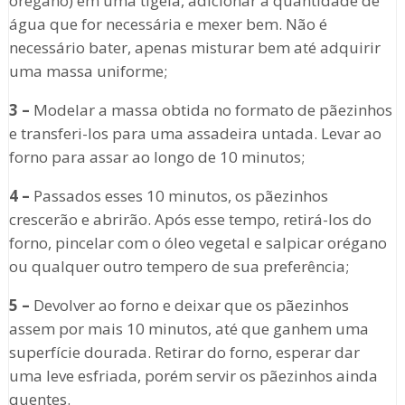
orégano) em uma tigela, adicionar a quantidade de
água que for necessária e mexer bem. Não é
necessário bater, apenas misturar bem até adquirir
uma massa uniforme;
3 –
Modelar a massa obtida no formato de pãezinhos
e transferi-los para uma assadeira untada. Levar ao
forno para assar ao longo de 10 minutos;
4 –
Passados esses 10 minutos, os pãezinhos
crescerão e abrirão. Após esse tempo, retirá-los do
forno, pincelar com o óleo vegetal e salpicar orégano
ou qualquer outro tempero de sua preferência;
5 –
Devolver ao forno e deixar que os pãezinhos
assem por mais 10 minutos, até que ganhem uma
superfície dourada. Retirar do forno, esperar dar
uma leve esfriada, porém servir os pãezinhos ainda
quentes.