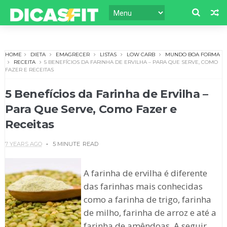
HOME
DIETA
EMAGRECER
LISTAS
LOW CARB
MUNDO BOA FORMA
RECEITA
5 BENEFÍCIOS DA FARINHA DE ERVILHA – PARA QUE SERVE, COMO
FAZER E RECEITAS
5 Benefícios da Farinha de Ervilha –
Para Que Serve, Como Fazer e
Receitas
7 YEARS AGO
5 MINUTE
READ
A farinha de ervilha é diferente
das farinhas mais conhecidas
como a farinha de trigo, farinha
de milho, farinha de arroz e até a
farinha de amêndoas. A seguir,