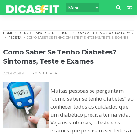
HOME
DIETA
EMAGRECER
LISTAS
LOW CARB
MUNDO BOA FORMA
RECEITA
COMO SABER SE TENHO DIABETES? SINTOMAS, TESTE E EXAMES
Como Saber Se Tenho Diabetes?
Sintomas, Teste e Exames
7 YEARS AGO
5 MINUTE
READ
Muitas pessoas se perguntam
“como saber se tenho diabetes” ao
conhecer todos os cuidados que
um diabético precisa ter na vida.
Veja os sintomas, o teste e os
exames que precisam ser feitos a