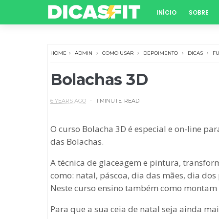
INÍCIO
SOBRE
HOME
ADMIN
COMO USAR
DEPOIMENTO
DICAS
F
Bolachas 3D
6 YEARS AGO
1 MINUTE
READ
O curso Bolacha 3D é especial e on-line pa
das Bolachas.
A técnica de glaceagem e pintura, transform
como: natal, páscoa, dia das mães, dia dos 
Neste curso ensino também como montam um
Para que a sua ceia de natal seja ainda mai