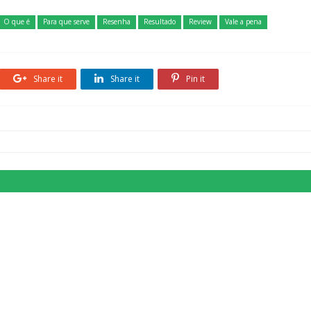
O que é
Para que serve
Resenha
Resultado
Review
Vale a pena
Share it
Share it
Pin it