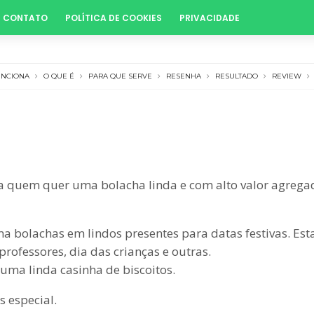
CONTATO
POLÍTICA DE COOKIES
PRIVACIDADE
UNCIONA
O QUE É
PARA QUE SERVE
RESENHA
RESULTADO
REVIEW
ra quem quer uma bolacha linda e com alto valor agregad
a bolachas em lindos presentes para datas festivas. Est
professores, dia das crianças e outras.
a linda casinha de biscoitos.
s especial.