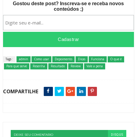
Gostou deste post? Inscreva-se e receba novos
conteúdos ;)
Tags :
admin
Como usar
Depoimento
Dicas
Funciona
O que é
Para que serve
Resenha
Resultado
Review
Vale a pena
COMPARTILHE
DEIXE SEU COMENTARIO
DISQUS