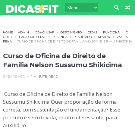
HOME
ADMIN
COMO USAR
DEPOIMENTO
DICAS
FUNCIONA
O
QUE É
PARA QUE SERVE
RESENHA
RESULTADO
REVIEW
VALE A
PENA
CURSO DE OFICINA DE DIREITO DE FAMÍLIA NELSON SUSSUMU SHIKICIMA
Curso de Oficina de Direito de
Família Nelson Sussumu Shikicima
6 YEARS AGO
1 MINUTE
READ
Curso de Oficina de Direito de Família Nelson
Sussumu Shikicima Quer propor ação de forma
correta, com sustentação e fundamentação? Esse
produto é sem dúvida, muito interessante, para
auxiliá-lo.