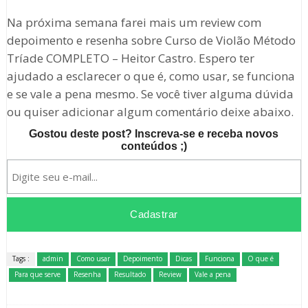
Na próxima semana farei mais um review com
depoimento e resenha sobre Curso de Violão Método
Tríade COMPLETO – Heitor Castro. Espero ter
ajudado a esclarecer o que é, como usar, se funciona
e se vale a pena mesmo. Se você tiver alguma dúvida
ou quiser adicionar algum comentário deixe abaixo.
Gostou deste post? Inscreva-se e receba novos
conteúdos ;)
Tags :
admin
Como usar
Depoimento
Dicas
Funciona
O que é
Para que serve
Resenha
Resultado
Review
Vale a pena