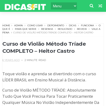
HOME
ADMIN
COMO USAR
DEPOIMENTO
DICAS
FUNCIONA
O
QUE É
PARA QUE SERVE
RESENHA
RESULTADO
REVIEW
VALE A
PENA
CURSO DE VIOLÃO MÉTODO TRÍADE COMPLETO – HEITOR CASTRO
Curso de Violão Método Tríade
COMPLETO – Heitor Castro
6 YEARS AGO
2 MINUTE
READ
Toque violão e aprenda se divertindo com o curso
LÍDER BRASIL em Ensino Musical à Distância.
Curso de Violão MÉTODO TRÍADE: Absolutamente
Tudo Que Você Precisa Para Tocar Praticamente
Qualquer Música No Violão Independentemente Da