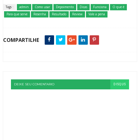
Tags :
admin
Como usar
Depoimento
Dicas
Funciona
O que é
Para que serve
Resenha
Resultado
Review
Vale a pena
COMPARTILHE
DEIXE SEU COMENTARIO
DISQUS