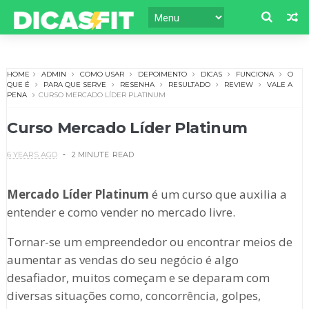
HOME
ADMIN
COMO USAR
DEPOIMENTO
DICAS
FUNCIONA
O
QUE É
PARA QUE SERVE
RESENHA
RESULTADO
REVIEW
VALE A
PENA
CURSO MERCADO LÍDER PLATINUM
Curso Mercado Líder Platinum
6 YEARS AGO
2 MINUTE
READ
Mercado Líder Platinum
é um curso que auxilia a
entender e como vender no mercado livre.
Tornar-se um empreendedor ou encontrar meios de
aumentar as vendas do seu negócio é algo
desafiador, muitos começam e se deparam com
diversas situações como, concorrência, golpes,