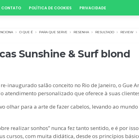
CONTATO
POLÍTICA DE COOKIES
PRIVACIDADE
UNCIONA
O QUE É
PARA QUE SERVE
RESENHA
RESULTADO
REVIEW
cas Sunshine & Surf blond
-inaugurado salão conceito no Rio de Janeiro, o Gue A
o atendimento personalizado que oferece à suas cliente
o olhar para a arte de fazer cabelos, levando ao mundo
obre realizar sonhos” nunca fez tanto sentido, e é por iss
cursos, com muita didática, desde os princípios básicos