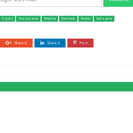
O que é
Para que serve
Resenha
Resultado
Review
Vale a pena
Share it
Share it
Pin it