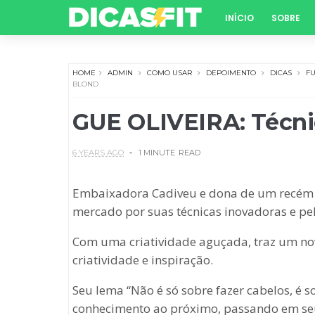
INÍCIO
SOBRE
HOME
ADMIN
COMO USAR
DEPOIMENTO
DICAS
F
BLOND
GUE OLIVEIRA: Técni
6 YEARS AGO
1 MINUTE
READ
Embaixadora Cadiveu e dona de um recém re
mercado por suas técnicas inovadoras e pel
Com uma criatividade aguçada, traz um nov
criatividade e inspiração.
Seu lema “Não é só sobre fazer cabelos, é s
conhecimento ao próximo, passando em seus 