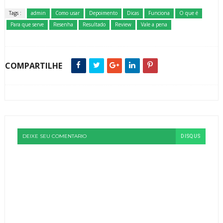
Tags :
admin
Como usar
Depoimento
Dicas
Funciona
O que é
Para que serve
Resenha
Resultado
Review
Vale a pena
COMPARTILHE
DEIXE SEU COMENTARIO
DISQUS