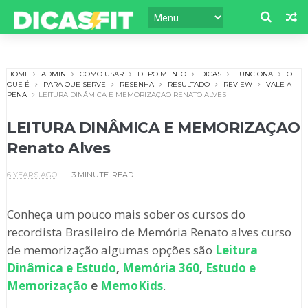
HOME
ADMIN
COMO USAR
DEPOIMENTO
DICAS
FUNCIONA
O
QUE É
PARA QUE SERVE
RESENHA
RESULTADO
REVIEW
VALE A
PENA
LEITURA DINÂMICA E MEMORIZAÇAO RENATO ALVES
LEITURA DINÂMICA E MEMORIZAÇAO
Renato Alves
6 YEARS AGO
3 MINUTE
READ
Conheça um pouco mais sober os cursos do
recordista Brasileiro de Memória Renato alves curso
de memorização algumas opções são
Leitura
Dinâmica e Estudo
,
Memória 360
,
Estudo e
Memorização
e
MemoKids
.