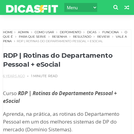
HOME
ADMIN
COMO USAR
DEPOIMENTO
DICAS
FUNCIONA
O
QUE É
PARA QUE SERVE
RESENHA
RESULTADO
REVIEW
VALE A
PENA
RDP | ROTINAS DO DEPARTAMENTO PESSOAL + ESOCIAL
RDP | Rotinas do Departamento
Pessoal + eSocial
6 YEARS AGO
1 MINUTE
READ
Curso
RDP | Rotinas do Departamento Pessoal +
eSocial
Aprenda, na prática, as rotinas do Departamento
Pessoal em um dos melhores sistemas de DP do
mercado (Domínio Sistemas).