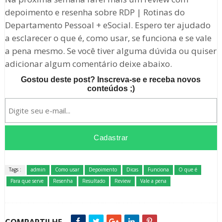
depoimento e resenha sobre RDP | Rotinas do
Departamento Pessoal + eSocial. Espero ter ajudado
a esclarecer o que é, como usar, se funciona e se vale
a pena mesmo. Se você tiver alguma dúvida ou quiser
adicionar algum comentário deixe abaixo.
Gostou deste post? Inscreva-se e receba novos
conteúdos ;)
Tags :
admin
Como usar
Depoimento
Dicas
Funciona
O que é
Para que serve
Resenha
Resultado
Review
Vale a pena