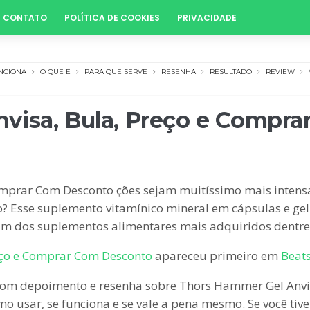
CONTATO
POLÍTICA DE COOKIES
PRIVACIDADE
NCIONA
O QUE É
PARA QUE SERVE
RESENHA
RESULTADO
REVIEW
visa, Bula, Preço e Compr
mprar Com Desconto ções sejam muitíssimo mais intensa
? Esse suplemento vitamínico mineral em cápsulas e gel 
 um dos suplementos alimentares mais adquiridos dentre
eço e Comprar Com Desconto
apareceu primeiro em
Beat
om depoimento e resenha sobre Thors Hammer Gel Anvis
omo usar, se funciona e se vale a pena mesmo. Se você ti