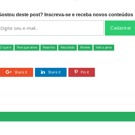
Gostou deste post? Inscreva-se e receba novos conteúdos ;
O que é
Para que serve
Resenha
Resultado
Review
Vale a pena
Share it
Share it
Pin it