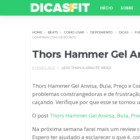
INÍCIO
SOBRE
HOME
BEATS
COMO USAR
DEPOIMENTO
DICAS
FU
COMPRAR COM DESCONTO
Thors Hammer Gel An
6 YEARS AGO
LESS THAN A MINUTE
READ
Thors Hammer Gel Anvisa, Bula, Preço e Co
problemas constrangedoras e de frustração
caçando. Verifique por que esse se tornou
O post
Thors Hammer Gel Anvisa, Bula, Pr
Na próxima semana farei mais um review c
Espero ter ajudado a esclarecer o que é, c