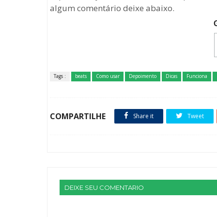
algum comentário deixe abaixo.
Tags :
beats
Como usar
Depoimento
Dicas
Funciona
COMPARTILHE
Share it
Tweet
DEIXE SEU COMENTARIO