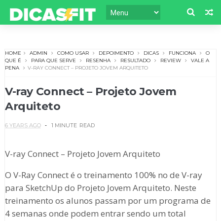
HOME
ADMIN
COMO USAR
DEPOIMENTO
DICAS
FUNCIONA
O
QUE É
PARA QUE SERVE
RESENHA
RESULTADO
REVIEW
VALE A
PENA
V-RAY CONNECT – PROJETO JOVEM ARQUITETO
V-ray Connect – Projeto Jovem
Arquiteto
6 YEARS AGO
1 MINUTE
READ
V-ray Connect – Projeto Jovem Arquiteto
O V-Ray Connect é o treinamento 100% no de V-ray
para SketchUp do Projeto Jovem Arquiteto. Neste
treinamento os alunos passam por um programa de
4 semanas onde podem entrar sendo um total