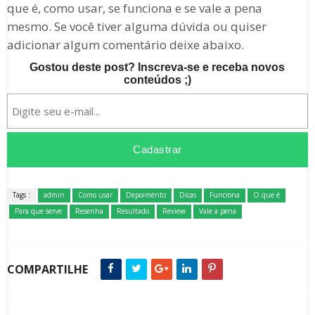
que é, como usar, se funciona e se vale a pena
mesmo. Se você tiver alguma dúvida ou quiser
adicionar algum comentário deixe abaixo.
Gostou deste post? Inscreva-se e receba novos
conteúdos ;)
Tags :
admin
Como usar
Depoimento
Dicas
Funciona
O que é
Para que serve
Resenha
Resultado
Review
Vale a pena
COMPARTILHE