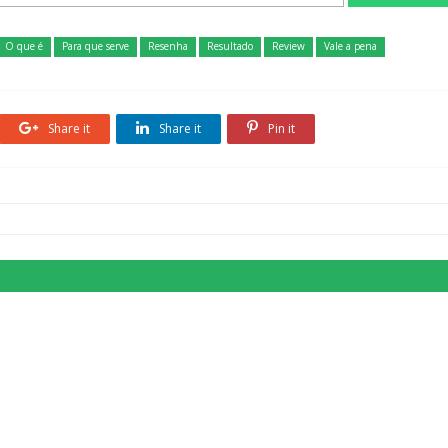
O que é
Para que serve
Resenha
Resultado
Review
Vale a pena
Share it
Share it
Pin it