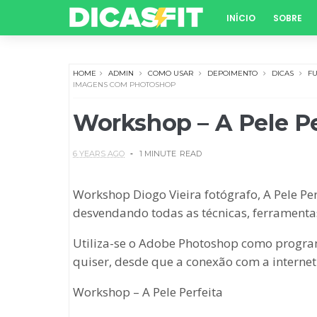
INÍCIO
SOBRE
HOME
ADMIN
COMO USAR
DEPOIMENTO
DICAS
F
IMAGENS COM PHOTOSHOP
Workshop – A Pele P
6 YEARS AGO
1 MINUTE
READ
Workshop Diogo Vieira fotógrafo, A Pele Pe
desvendando todas as técnicas, ferramentas
Utiliza-se o Adobe Photoshop como program
quiser, desde que a conexão com a internet 
Workshop – A Pele Perfeita