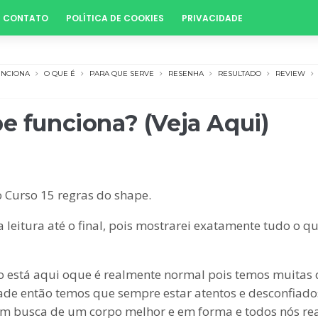
CONTATO
POLÍTICA DE COOKIES
PRIVACIDADE
UNCIONA
O QUE É
PARA QUE SERVE
RESENHA
RESULTADO
REVIEW
pe funciona? (Veja Aqui)
Curso 15 regras do shape.
itura até o final, pois mostrarei exatamente tudo o que
so está aqui oque é realmente normal pois temos muita
dade então temos que sempre estar atentos e desconfia
tá em busca de um corpo melhor e em forma e todos nós r