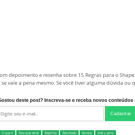
m depoimento e resenha sobre 15 Regras para o Shape f
 e se vale a pena mesmo. Se você tiver alguma dúvida ou
Gostou deste post? Inscreva-se e receba novos conteúdos ;
O que é
Para que serve
Resenha
Resultado
Review
Vale a pena