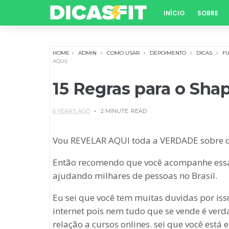
INÍCIO
SOBRE
HOME
ADMIN
COMO USAR
DEPOIMENTO
DICAS
F
AQUI)
15 Regras para o Sha
6 YEARS AGO
2 MINUTE
READ
Vou REVELAR AQUI toda a VERDADE sobre o 
Então recomendo que você acompanhe essa le
ajudando milhares de pessoas no Brasil.
Eu sei que você tem muitas duvidas por is
internet pois nem tudo que se vende é ver
relação a cursos onlines. sei que você es