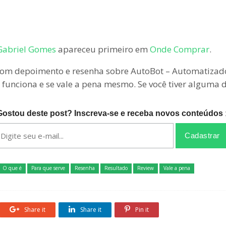
 Gabriel Gomes
apareceu primeiro em
Onde Comprar
.
om depoimento e resenha sobre AutoBot – Automatizador
e funciona e se vale a pena mesmo. Se você tiver alguma
Gostou deste post? Inscreva-se e receba novos conteúdos ;
O que é
Para que serve
Resenha
Resultado
Review
Vale a pena
Share it
Share it
Pin it