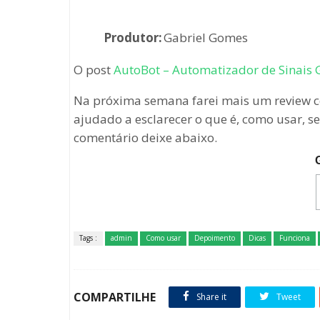
Produtor:
Gabriel Gomes
O post
AutoBot – Automatizador de Sinais
Na próxima semana farei mais um review c
ajudado a esclarecer o que é, como usar, s
comentário deixe abaixo.
Tags :
admin
Como usar
Depoimento
Dicas
Funciona
COMPARTILHE
Share it
Tweet