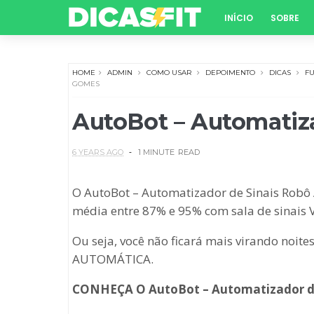
INÍCIO
SOBRE
HOME
ADMIN
COMO USAR
DEPOIMENTO
DICAS
F
GOMES
AutoBot – Automatiza
6 YEARS AGO
1 MINUTE
READ
O AutoBot – Automatizador de Sinais Robô 
média entre 87% e 95% com sala de sinais 
Ou seja, você não ficará mais virando noi
AUTOMÁTICA.
CONHEÇA O AutoBot – Automatizador de