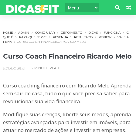
HOME
ADMIN
COMO USAR
DEPOIMENTO
DICAS
FUNCIONA
O
QUE É
PARA QUE SERVE
RESENHA
RESULTADO
REVIEW
VALE A
PENA
CURSO COACH FINANCEIRO RICARDO MELO
Curso Coach Financeiro Ricardo Melo
6 YEARS AGO
2 MINUTE
READ
Curso coaching financeiro com Ricardo Melo Aprenda
sem sair de casa, tudo o que você precisa saber para
revolucionar sua vida financeira.
Modifique suas crenças, liberte seus medos, aprenda
estratégias avançadas para investir em imóveis, para
atuar no mercado de ações e investir em empresas.