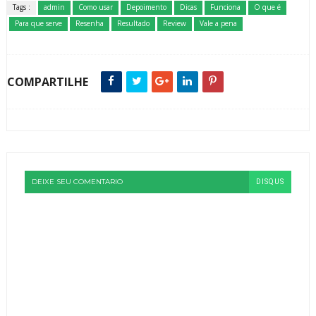
Tags :
admin
Como usar
Depoimento
Dicas
Funciona
O que é
Para que serve
Resenha
Resultado
Review
Vale a pena
COMPARTILHE
DEIXE SEU COMENTARIO
DISQUS