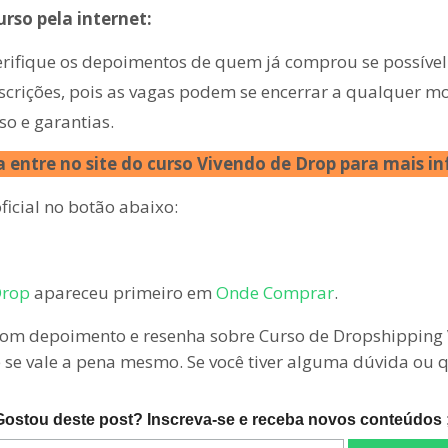
rso pela internet:
erifique os depoimentos de quem já comprou se possível
nscrições, pois as vagas podem se encerrar a qualquer 
so e garantias.
 entre no site do curso Vivendo de Drop para mais i
icial no botão abaixo:
Drop
apareceu primeiro em
Onde Comprar
.
om depoimento e resenha sobre Curso de Dropshipping V
 e se vale a pena mesmo. Se você tiver alguma dúvida ou
Gostou deste post? Inscreva-se e receba novos conteúdos ;