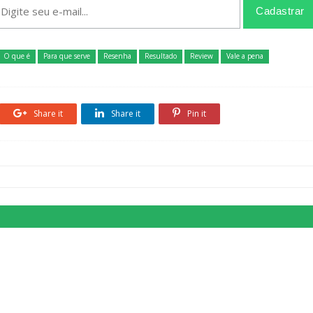
O que é
Para que serve
Resenha
Resultado
Review
Vale a pena
Share it
Share it
Pin it