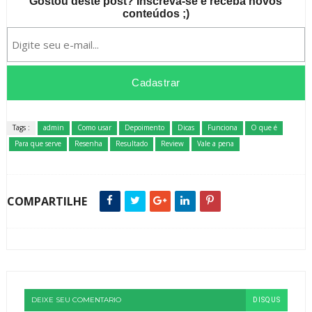
Gostou deste post? Inscreva-se e receba novos
conteúdos ;)
Tags :
admin
Como usar
Depoimento
Dicas
Funciona
O que é
Para que serve
Resenha
Resultado
Review
Vale a pena
COMPARTILHE
DEIXE SEU COMENTARIO
DISQUS