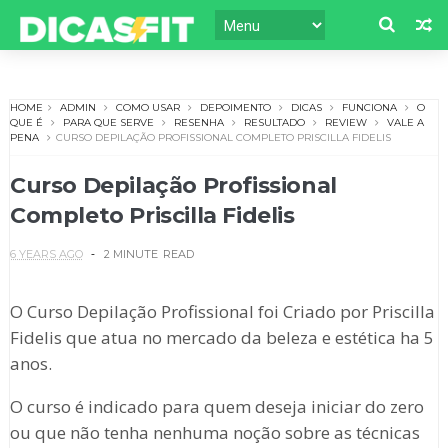
HOME
ADMIN
COMO USAR
DEPOIMENTO
DICAS
FUNCIONA
O
QUE É
PARA QUE SERVE
RESENHA
RESULTADO
REVIEW
VALE A
PENA
CURSO DEPILAÇÃO PROFISSIONAL COMPLETO PRISCILLA FIDELIS
Curso Depilação Profissional
Completo Priscilla Fidelis
6 YEARS AGO
2 MINUTE
READ
O Curso Depilação Profissional foi Criado por Priscilla
Fidelis que atua no mercado da beleza e estética ha 5
anos.
O curso é indicado para quem deseja iniciar do zero
ou que não tenha nenhuma noção sobre as técnicas