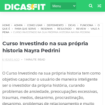
HOME
ADMIN
COMO USAR
DEPOIMENTO
DICAS
FUNCIONA
O
QUE É
PARA QUE SERVE
RESENHA
RESULTADO
REVIEW
VALE A
PENA
CURSO INVESTINDO NA SUA PRÓPRIA HISTORIA NAYRA PEDRINI
Curso Investindo na sua própria
historia Nayra Pedrini
6 YEARS AGO
1 MINUTE
READ
O Curso Investindo na sua própria historia tem como
objetivo capacitar o usuário de maneira inteligente
ser o investidor da própria história, curando
problemas de ansiedade, preocupações excessivas,
traumas, medos, desanimo, procrastinação,
desanimo, problemas de relacionamento e muito