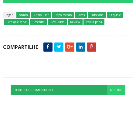
Tags :
admin
Como usar
Depoimento
Dicas
Funciona
O que é
Para que serve
Resenha
Resultado
Review
Vale a pena
COMPARTILHE
DEIXE SEU COMENTARIO
DISQUS