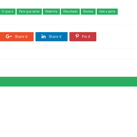
O que é
Para que serve
Resenha
Resultado
Review
Vale a pena
Share it
Share it
Pin it