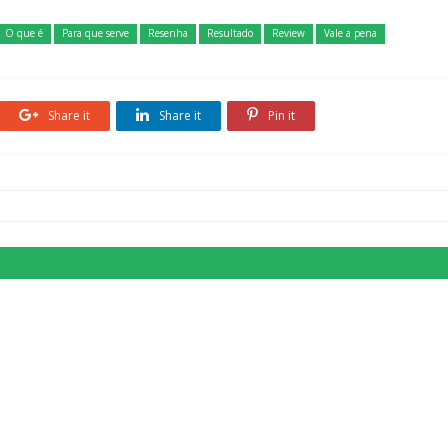
O que é
Para que serve
Resenha
Resultado
Review
Vale a pena
Share it
Share it
Pin it