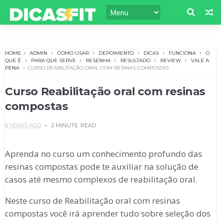
HOME
ADMIN
COMO USAR
DEPOIMENTO
DICAS
FUNCIONA
O
QUE É
PARA QUE SERVE
RESENHA
RESULTADO
REVIEW
VALE A
PENA
CURSO REABILITAÇÃO ORAL COM RESINAS COMPOSTAS
Curso Reabilitação oral com resinas
compostas
6 YEARS AGO
2 MINUTE
READ
Aprenda no curso um conhecimento profundo das
resinas compostas pode te auxiliar na solução de
casos até mesmo complexos de reabilitação oral.
Neste curso de Reabilitação oral com resinas
compostas você irá aprender tudo sobre seleção dos