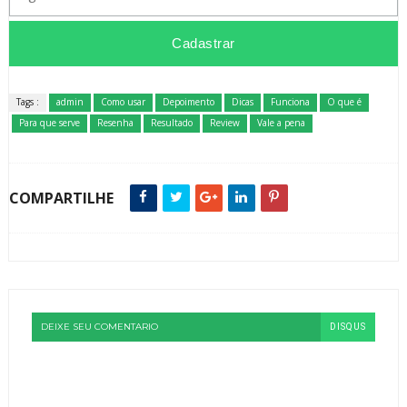
Tags :
admin
Como usar
Depoimento
Dicas
Funciona
O que é
Para que serve
Resenha
Resultado
Review
Vale a pena
COMPARTILHE
DEIXE SEU COMENTARIO
DISQUS