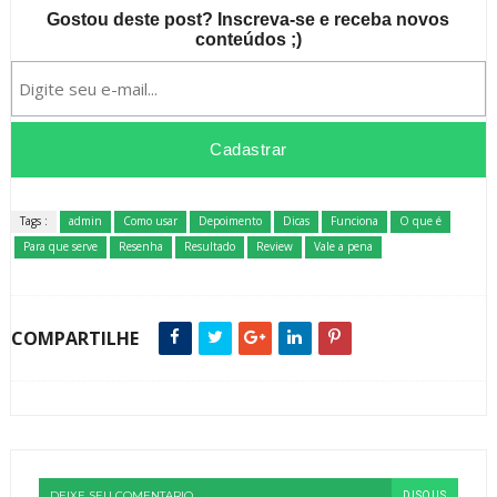
Gostou deste post? Inscreva-se e receba novos
conteúdos ;)
Tags :
admin
Como usar
Depoimento
Dicas
Funciona
O que é
Para que serve
Resenha
Resultado
Review
Vale a pena
COMPARTILHE
DEIXE SEU COMENTARIO
DISQUS