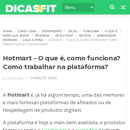
HOME
COMO USAR
DEPOIMENTO
DICAS
FUNCIONA
O QUE É
PARA QUE SERVE
RESENHA
RESULTADO
REVIEW
SANDERSON
MOREIRA
VALE A PENA
HOTMART – O QUE É, COMO FUNCIONA? COMO
TRABALHAR NA PLATAFORMA?
Hotmart – O que é, como funciona?
Como trabalhar na plataforma?
6 YEARS AGO
11 MINUTE
READ
A
Hotmart
é, já há algum tempo, uma das melhores
e mais famosas plataformas de afiliados ou de
hospedagem de produtos digitais.
A plataforma é hoje a mais bem avaliada, e produtos
famosos como o
Leadlovers
e o
curso fno
preferem