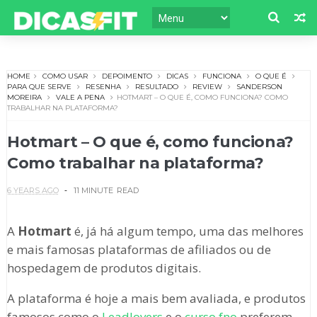
HOME
COMO USAR
DEPOIMENTO
DICAS
FUNCIONA
O QUE É
PARA QUE SERVE
RESENHA
RESULTADO
REVIEW
SANDERSON
MOREIRA
VALE A PENA
HOTMART – O QUE É, COMO FUNCIONA? COMO
TRABALHAR NA PLATAFORMA?
Hotmart – O que é, como funciona?
Como trabalhar na plataforma?
6 YEARS AGO
11 MINUTE
READ
A
Hotmart
é, já há algum tempo, uma das melhores
e mais famosas plataformas de afiliados ou de
hospedagem de produtos digitais.
A plataforma é hoje a mais bem avaliada, e produtos
famosos como o
Leadlovers
e o
curso fno
preferem