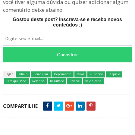
você tiver alguma dúvida ou quiser adicionar algum
comentário deixe abaixo.
Gostou deste post? Inscreva-se e receba novos
conteúdos ;)
Tags :
admin
Como usar
Depoimento
Dicas
Funciona
O que é
Para que serve
Resenha
Resultado
Review
Vale a pena
COMPARTILHE