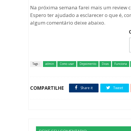
Na próxima semana farei mais um review c
Espero ter ajudado a esclarecer o que é, c
algum comentário deixe abaixo.
Tags :
admin
Como usar
Depoimento
Dicas
Funciona
COMPARTILHE
Share it
Tweet