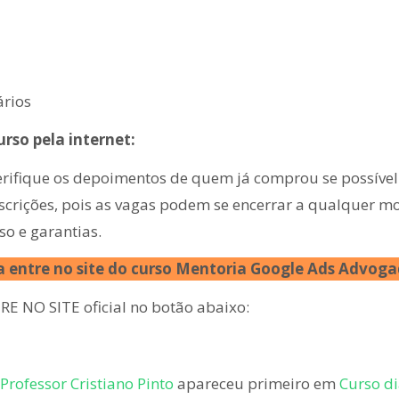
ários
rso pela internet:
erifique os depoimentos de quem já comprou se possível
nscrições, pois as vagas podem se encerrar a qualquer 
so e garantias.
a entre no site do curso Mentoria Google Ads Advog
RE NO SITE oficial no botão abaixo:
rofessor Cristiano Pinto
apareceu primeiro em
Curso di