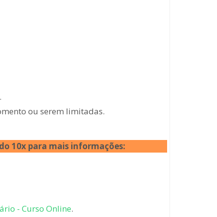
.
momento ou serem limitadas.
ado 10x
para mais informações:
ário - Curso Online
.