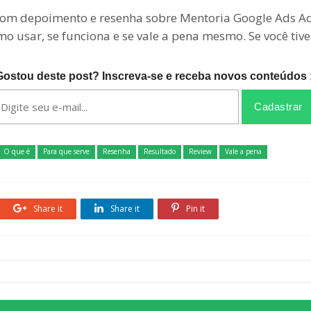
om depoimento e resenha sobre Mentoria Google Ads Adv
omo usar, se funciona e se vale a pena mesmo. Se você ti
Gostou deste post? Inscreva-se e receba novos conteúdos ;
O que é
Para que serve
Resenha
Resultado
Review
Vale a pena
Share it
Share it
Pin it