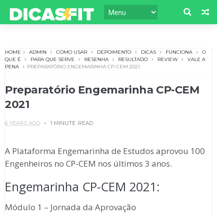
HOME
ADMIN
COMO USAR
DEPOIMENTO
DICAS
FUNCIONA
O
QUE É
PARA QUE SERVE
RESENHA
RESULTADO
REVIEW
VALE A
PENA
PREPARATÓRIO ENGEMARINHA CP-CEM 2021
Preparatório Engemarinha CP-CEM
2021
6 YEARS AGO
1 MINUTE
READ
A Plataforma Engemarinha de Estudos aprovou 100
Engenheiros no CP-CEM nos últimos 3 anos.
Engemarinha CP-CEM 2021:
Módulo 1 – Jornada da Aprovação