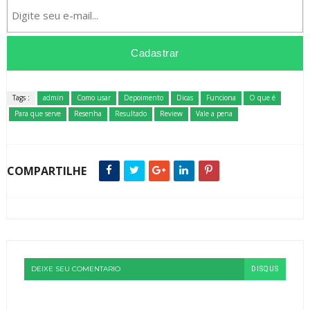
Tags :
admin
Como usar
Depoimento
Dicas
Funciona
O que é
Para que serve
Resenha
Resultado
Review
Vale a pena
COMPARTILHE
DEIXE SEU COMENTARIO
DISQUS