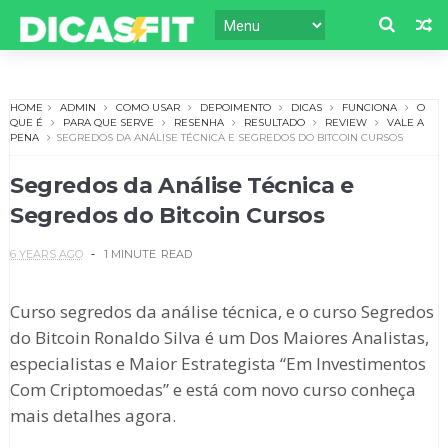
HOME
ADMIN
COMO USAR
DEPOIMENTO
DICAS
FUNCIONA
O
QUE É
PARA QUE SERVE
RESENHA
RESULTADO
REVIEW
VALE A
PENA
SEGREDOS DA ANÁLISE TÉCNICA E SEGREDOS DO BITCOIN CURSOS
Segredos da Análise Técnica e
Segredos do Bitcoin Cursos
6 YEARS AGO
1 MINUTE
READ
Curso segredos da análise técnica, e o curso Segredos
do Bitcoin Ronaldo Silva é um Dos Maiores Analistas,
especialistas e Maior Estrategista “Em Investimentos
Com Criptomoedas” e está com novo curso conheça
mais detalhes agora.