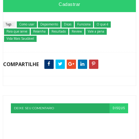
Tags :
Como usar
Depoimento
Dicas
Funciona
O que é
Para que serve
Resenha
Resultado
Review
Vale a pena
Vida Mais Saudável
COMPARTILHE
DEIXE SEU COMENTARIO
DISQUS