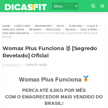
HOME
COMO USAR
DEPOIMENTO
DICAS
FUNCIONA
O QUE É
PARA QUE SERVE
RESENHA
RESULTADO
REVIEW
VALE A PENA
VIDA MAIS SAUDÁVEL
WOMAX PLUS FUNCIONA 🥇 [SEGREDO REVELADO]
OFICIAL
Womax Plus Funciona 🥇 [Segredo
Revelado] Oficial
6 YEARS AGO
3 MINUTE
READ
Womax Plus Funciona
PERCA ATÉ 4,5KG POR MÊS
COM O EMAGRECEDOR MAIS VENDIDO DO
BRASIL!