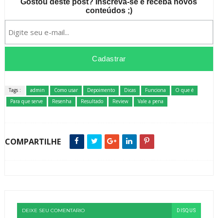
Gostou deste post? Inscreva-se e receba novos
conteúdos ;)
Tags :
admin
Como usar
Depoimento
Dicas
Funciona
O que é
Para que serve
Resenha
Resultado
Review
Vale a pena
COMPARTILHE
DEIXE SEU COMENTARIO
DISQUS