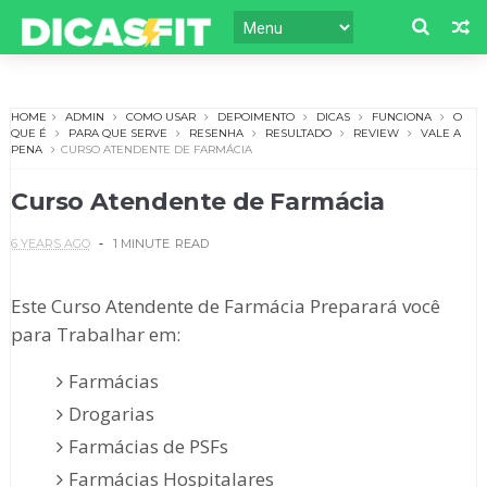
HOME
ADMIN
COMO USAR
DEPOIMENTO
DICAS
FUNCIONA
O
QUE É
PARA QUE SERVE
RESENHA
RESULTADO
REVIEW
VALE A
PENA
CURSO ATENDENTE DE FARMÁCIA
Curso Atendente de Farmácia
6 YEARS AGO
1 MINUTE
READ
Este Curso Atendente de Farmácia Preparará você
para Trabalhar em:
Farmácias
Drogarias
Farmácias de PSFs
Farmácias Hospitalares