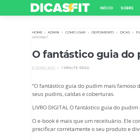
INÍCIO
SOBRE
HOME
ADMIN
COMO USAR
DEPOIMENTO
DICAS
F
INTERNET
O fantástico guia do
6 YEARS AGO
1 MINUTE
READ
“O fantástico guia do pudim mais famoso da
seus pudins, caldas e coberturas.
LIVRO DIGITAL O fantástico guia do pudim 
O e-book é mais que um receituário. Ele co
precificar corretamente o seu produto e div