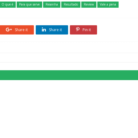
O que é
Para que serve
Resenha
Resultado
Review
Vale a pena
Share it
Share it
Pin it