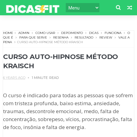
HOME
ADMIN
COMO USAR
DEPOIMENTO
DICAS
FUNCIONA
O
QUE É
PARA QUE SERVE
RESENHA
RESULTADO
REVIEW
VALE A
PENA
CURSO AUTO-HIPNOSE MÉTODO KRAISCH
CURSO AUTO-HIPNOSE MÉTODO
KRAISCH
6 YEARS AGO
1 MINUTE
READ
O curso é indicado para todas as pessoas que sofrem
com tristeza profunda, baixo estima, ansiedade,
traumas, descontrole emocional, medo, falta de
concentração, sobrepeso, vícios, procrastinação, falta
de foco, insônia e falta de energia.