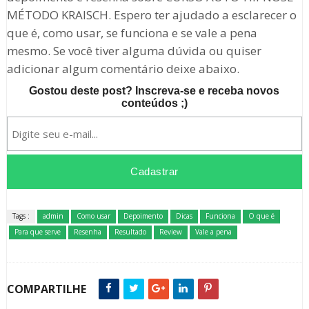
MÉTODO KRAISCH. Espero ter ajudado a esclarecer o
que é, como usar, se funciona e se vale a pena
mesmo. Se você tiver alguma dúvida ou quiser
adicionar algum comentário deixe abaixo.
Gostou deste post? Inscreva-se e receba novos
conteúdos ;)
Tags :
admin
Como usar
Depoimento
Dicas
Funciona
O que é
Para que serve
Resenha
Resultado
Review
Vale a pena
COMPARTILHE