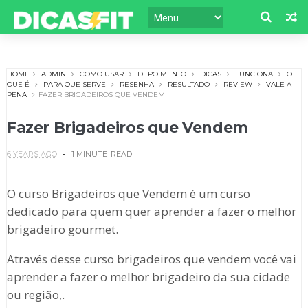
HOME
ADMIN
COMO USAR
DEPOIMENTO
DICAS
FUNCIONA
O
QUE É
PARA QUE SERVE
RESENHA
RESULTADO
REVIEW
VALE A
PENA
FAZER BRIGADEIROS QUE VENDEM
Fazer Brigadeiros que Vendem
6 YEARS AGO
1 MINUTE
READ
O curso Brigadeiros que Vendem é um curso
dedicado para quem quer aprender a fazer o melhor
brigadeiro gourmet.
Através desse curso brigadeiros que vendem você vai
aprender a fazer o melhor brigadeiro da sua cidade
ou região,.