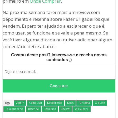
primeiro em
Onde Comprar
.
Na próxima semana farei mais um review com
depoimento e resenha sobre Fazer Brigadeiros que
Vendem. Espero ter ajudado a esclarecer o que é,
como usar, se funciona e se vale a pena mesmo. Se
você tiver alguma dúvida ou quiser adicionar algum
comentário deixe abaixo.
Gostou deste post? Inscreva-se e receba novos
conteúdos ;)
Tags :
admin
Como usar
Depoimento
Dicas
Funciona
O que é
Para que serve
Resenha
Resultado
Review
Vale a pena