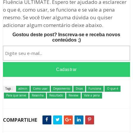
Fluência ULTIMATE. Espero ter ajudado a esclarecer
o que é, como usar, se funciona e se vale a pena
mesmo. Se você tiver alguma dúvida ou quiser
adicionar algum comentário deixe abaixo.
Gostou deste post? Inscreva-se e receba novos
conteúdos ;)
Tags :
admin
Como usar
Depoimento
Dicas
Funciona
O que é
Para que serve
Resenha
Resultado
Review
Vale a pena
COMPARTILHE