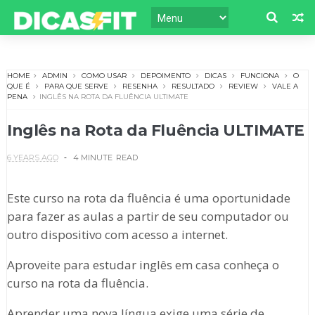
HOME
ADMIN
COMO USAR
DEPOIMENTO
DICAS
FUNCIONA
O
QUE É
PARA QUE SERVE
RESENHA
RESULTADO
REVIEW
VALE A
PENA
INGLÊS NA ROTA DA FLUÊNCIA ULTIMATE
Inglês na Rota da Fluência ULTIMATE
6 YEARS AGO
4 MINUTE
READ
Este curso na rota da fluência é uma oportunidade
para fazer as aulas a partir de seu computador ou
outro dispositivo com acesso a internet.
Aproveite para estudar inglês em casa conheça o
curso na rota da fluência.
Aprender uma nova língua exige uma série de