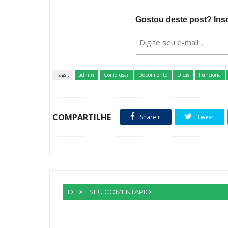
Gostou deste post? Ins
Tags :
admin
Como usar
Depoimento
Dicas
Funciona
COMPARTILHE
Share it
Tweet
DEIXE SEU COMENTARIO