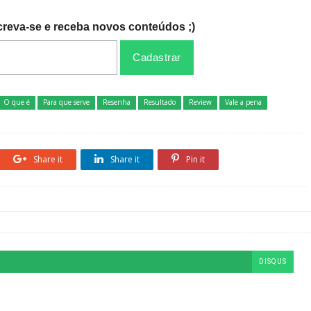
creva-se e receba novos conteúdos ;)
O que é
Para que serve
Resenha
Resultado
Review
Vale a pena
Share it
Share it
Pin it
DISQUS