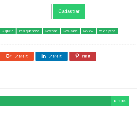
O que é
Para que serve
Resenha
Resultado
Review
Vale a pena
Share it
Share it
Pin it
DISQUS