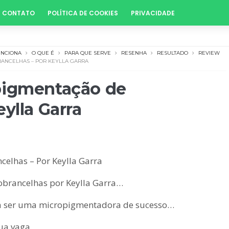
CONTATO
POLÍTICA DE COOKIES
PRIVACIDADE
UNCIONA
O QUE É
PARA QUE SERVE
RESENHA
RESULTADO
REVIEW
RANCELHAS – POR KEYLLA GARRA
pigmentação de
ylla Garra
elhas – Por Keylla Garra
brancelhas por Keylla Garra…
ra ser uma micropigmentadora de sucesso…
sua vaga