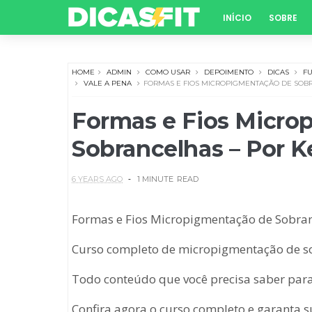
INÍCIO
SOBRE
HOME
ADMIN
COMO USAR
DEPOIMENTO
DICAS
F
VALE A PENA
FORMAS E FIOS MICROPIGMENTAÇÃO DE SOB
Formas e Fios Micro
Sobrancelhas – Por Ke
6 YEARS AGO
1 MINUTE
READ
Formas e Fios Micropigmentação de Sobranc
Curso completo de micropigmentação de so
Todo conteúdo que você precisa saber pa
Confira agora o curso completo e garanta 