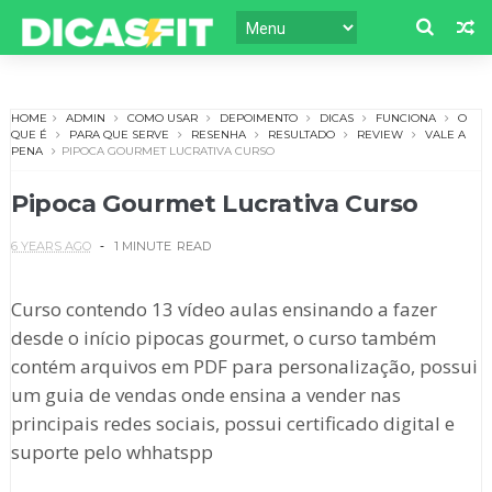
HOME
ADMIN
COMO USAR
DEPOIMENTO
DICAS
FUNCIONA
O
QUE É
PARA QUE SERVE
RESENHA
RESULTADO
REVIEW
VALE A
PENA
PIPOCA GOURMET LUCRATIVA CURSO
Pipoca Gourmet Lucrativa Curso
6 YEARS AGO
1 MINUTE
READ
Curso contendo 13 vídeo aulas ensinando a fazer
desde o início pipocas gourmet, o curso também
contém arquivos em PDF para personalização, possui
um guia de vendas onde ensina a vender nas
principais redes sociais, possui certificado digital e
suporte pelo whhatspp