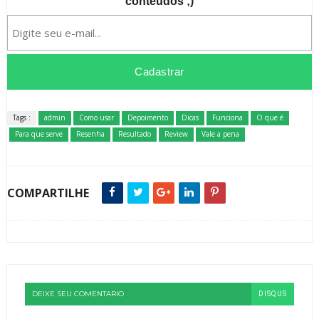
conteúdos ;)
Tags :
admin
Como usar
Depoimento
Dicas
Funciona
O que é
Para que serve
Resenha
Resultado
Review
Vale a pena
COMPARTILHE
DEIXE SEU COMENTARIO
DISQUS