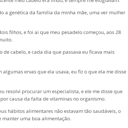
scente meu cabelo era lindo, e sempre me elogiavam.
do a genética da família da minha mãe, uma ver mulher
ois filhos, e foi ai que meu pesadelo começou, aos 28
muito.
 de cabelo, e cada dia que passava eu ficava mais
algumas ervas que ela usava, eu fiz o que ela me disse
u resolvi procurar um especialista, e ele me disse que
or causa da falta de vitaminas no organismo.
us hábitos alimentares não estavam tão saudáveis, o
e manter uma boa alimentação.