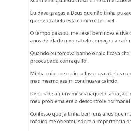
Realmente quando cresci e me tornei adole
Eu dava graças a Deus que não tinha puxa
que seu cabelo está caindo é terrível.
O tempo passou, me casei bem nova e tive d
anos de idade meu cabelo começou a cair 
Quando eu tomava banho o ralo ficava cheio
preocupada com aquilo.
Minha mãe me indicou lavar os cabelos com 
mas mesmo assim continuava caindo.
Depois de alguns meses naquela situação, e
meu problema era o descontrole hormonal p
Confesso que já tinha bem uns anos que me
médico me orientou sobre a importância d