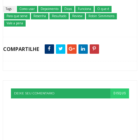
Tags :
Como usar
Depoimento
Dicas
Funciona
O que é
Para que serve
Resenha
Resultado
Review
Robin Simmmons
Vale a pena
COMPARTILHE
DEIXE SEU COMENTARIO
DISQUS