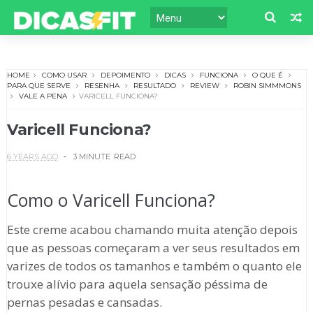
HOME
COMO USAR
DEPOIMENTO
DICAS
FUNCIONA
O QUE É
PARA QUE SERVE
RESENHA
RESULTADO
REVIEW
ROBIN SIMMMONS
VALE A PENA
VARICELL FUNCIONA?
Varicell Funciona?
6 YEARS AGO
3 MINUTE
READ
Como o Varicell Funciona?
Este creme acabou chamando muita atenção depois
que as pessoas começaram a ver seus resultados em
varizes de todos os tamanhos e também o quanto ele
trouxe alívio para aquela sensação péssima de
pernas pesadas e cansadas.