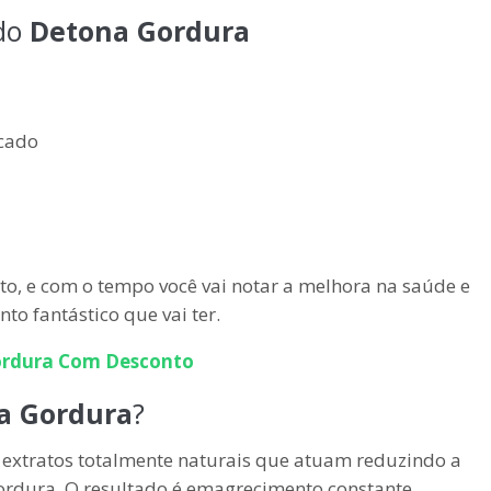
 do
Detona Gordura
cado
uto, e com o tempo você vai notar a melhora na saúde e
o fantástico que vai ter.
rdura
Com Desconto
a Gordura
?
extratos totalmente naturais que atuam reduzindo a
ordura. O resultado é emagrecimento constante.