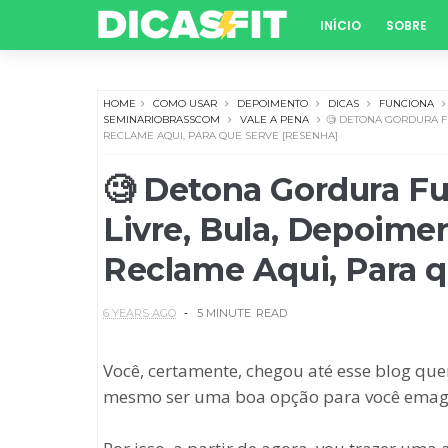
INÍCIO
SOBRE
HOME
COMO USAR
DEPOIMENTO
DICAS
FUNCIONA
SEMINARIOBRASSCOM
VALE A PENA
🧐 DETONA GORDURA F
RECLAME AQUI, PARA QUE SERVE [RESENHA]
🧐 Detona Gordura F
Livre, Bula, Depoime
Reclame Aqui, Para 
6 YEARS AGO
5 MINUTE
READ
Você, certamente, chegou até esse blog que
mesmo ser uma boa opção para você emagr