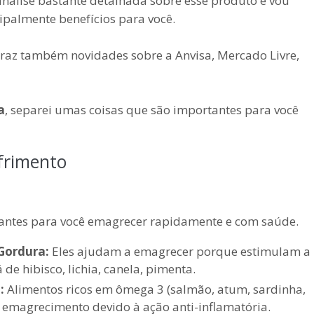
 análise bastante detalhada sobre esse produto e vou
cipalmente benefícios para você.
traz também novidades sobre a Anvisa, Mercado Livre,
a
, separei umas coisas que são importantes para você
frimento
tantes para você emagrecer rapidamente e com saúde.
Gordura:
Eles ajudam a emagrecer porque estimulam a
e hibisco, lichia, canela, pimenta.
:
Alimentos ricos em ômega 3 (salmão, atum, sardinha,
 emagrecimento devido à ação anti-inflamatória.