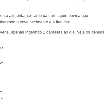
nto alimentar extraído da cartilagem bovina que
mbatendo o envelhecimento e a flacidez.
ovens, apenas ingerindo 2 cápsulas ao dia. Veja os demais
S*
A*
*
 *