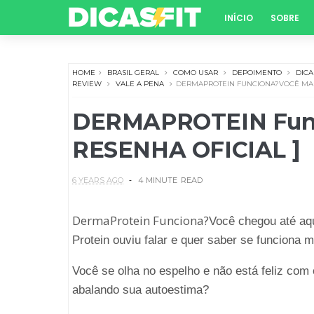
INÍCIO
SOBRE
HOME
BRASIL GERAL
COMO USAR
DEPOIMENTO
DICA
REVIEW
VALE A PENA
DERMAPROTEIN FUNCIONA?VOCÊ MAIS
DERMAPROTEIN Func
RESENHA OFICIAL ]
6 YEARS AGO
4 MINUTE
READ
DermaProtein Funciona?
Você chegou até aq
Protein ouviu falar e quer saber se funciona
Você se olha no espelho e não está feliz com
abalando sua autoestima?