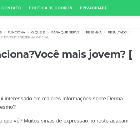
CONTATO
POLÍTICA DE COOKIES
PRIVACIDADE
S
FUNCIONA
O QUE É
PARA QUE SERVE
RESENHA
RESULTADO
 JOVEM? [ RESENHA OFICIAL ]
iona?Você mais jovem? [
ui interessado em maiores informações sobre
Derma
 mesmo?
 o que vê? Muitos sinais de expressão no rosto acabam