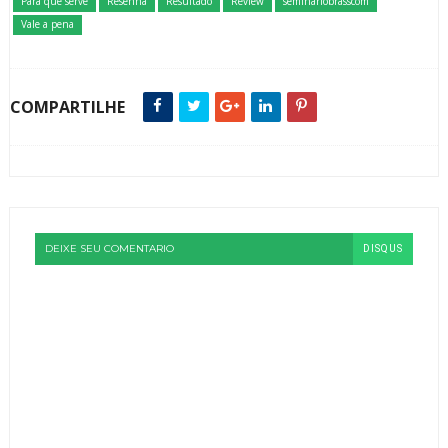
Para que serve
Resenha
Resultado
Review
seminariobrasscom
Vale a pena
COMPARTILHE
DEIXE SEU COMENTARIO
DISQUS