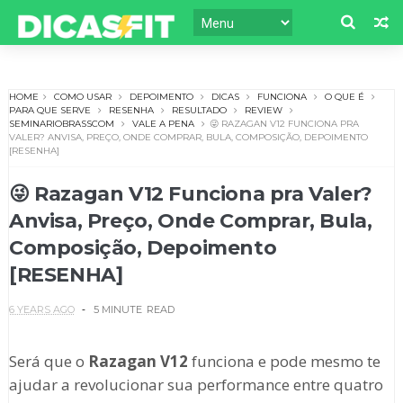
HOME
COMO USAR
DEPOIMENTO
DICAS
FUNCIONA
O QUE É
PARA QUE SERVE
RESENHA
RESULTADO
REVIEW
SEMINARIOBRASSCOM
VALE A PENA
😜 RAZAGAN V12 FUNCIONA PRA
VALER? ANVISA, PREÇO, ONDE COMPRAR, BULA, COMPOSIÇÃO, DEPOIMENTO
[RESENHA]
😜 Razagan V12 Funciona pra Valer?
Anvisa, Preço, Onde Comprar, Bula,
Composição, Depoimento
[RESENHA]
6 YEARS AGO
5 MINUTE
READ
Será que o
Razagan V12
funciona e pode mesmo te
ajudar a revolucionar sua performance entre quatro