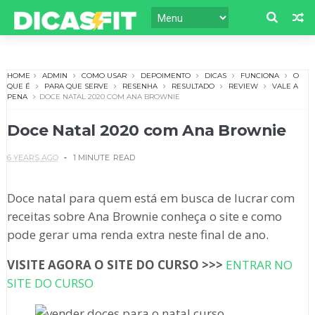
HOME
ADMIN
COMO USAR
DEPOIMENTO
DICAS
FUNCIONA
O
QUE É
PARA QUE SERVE
RESENHA
RESULTADO
REVIEW
VALE A
PENA
DOCE NATAL 2020 COM ANA BROWNIE
Doce Natal 2020 com Ana Brownie
6 YEARS AGO
1 MINUTE
READ
Doce natal para quem está em busca de lucrar com
receitas sobre Ana Brownie conheça o site e como
pode gerar uma renda extra neste final de ano.
VISITE AGORA O SITE DO CURSO >>>
ENTRAR NO
SITE DO CURSO