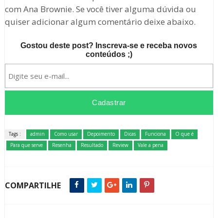
com Ana Brownie. Se você tiver alguma dúvida ou
quiser adicionar algum comentário deixe abaixo.
Gostou deste post? Inscreva-se e receba novos
conteúdos ;)
Tags :
admin
Como usar
Depoimento
Dicas
Funciona
O que é
Para que serve
Resenha
Resultado
Review
Vale a pena
COMPARTILHE